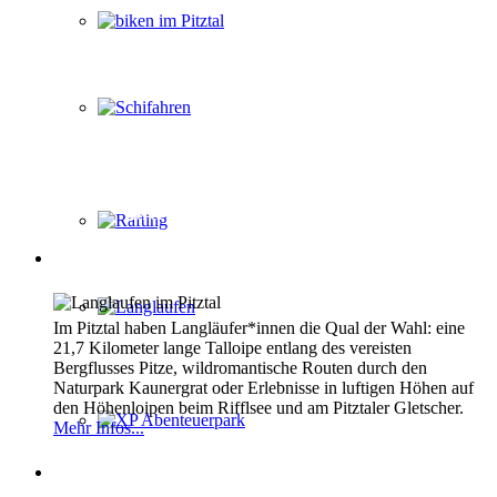
biken im Pitztal
Schifahren
Keine Lust auf Skifahren & Snowboarden?
Drei schöne Alternativen für Sie
Rafting
Langlaufen
Langlaufen
Im Pitztal haben Langläufer*innen die Qual der Wahl: eine
21,7 Kilometer lange Talloipe entlang des vereisten
Bergflusses Pitze, wildromantische Routen durch den
Naturpark Kaunergrat oder Erlebnisse in luftigen Höhen auf
den Höhenloipen beim Rifflsee und am Pitztaler Gletscher.
Mehr Infos...
XP Abenteuerpark
Winter- und Schneeschuhwandern