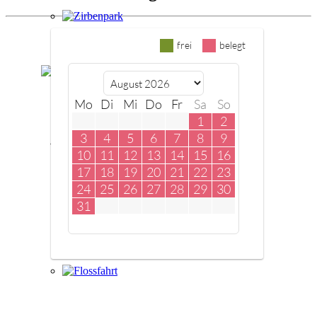
Zirbenpark
Bouldern
Flossfahrt