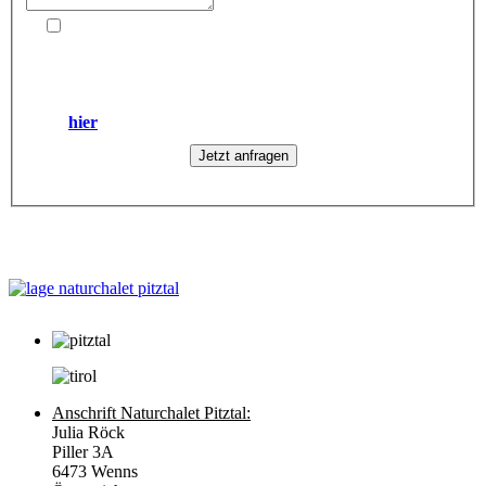
Ich stimme zu, dass meine eingegebenen persönlichen
Daten von Julia Röck, Piller 3A, 6473 Wenns, Austria
zum Zweck der Kontaktaufnahme, und Führung des
Schriftverkehrs gespeichert und verarbeitet werden.
Information zur Datenschutzrichtline und Widerruf finden
Sie
hier
.
Anfahrt
Anschrift Naturchalet Pitztal:
Julia Röck
Piller 3A
6473 Wenns