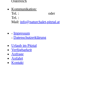
Österreich
Kommunikation:
Tel. :
0043 6643417903
oder
Tel. :
0043 664 1317838
Mail:
info@naturchalet-pitztal.at
-
Impressum
-
Datenschutzerklärung
Urlaub im Pitztal
Verfügbarkeit
Anfrage
Anfahrt
Kontakt