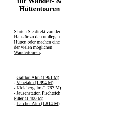
für Wander- &
Hüttentouren
Starten Sie direkt von der
Haustür zu den umliegen
Hütten
oder machen eine
der vielen möglichen
Wandertouren
.
-
Galflun Alm (1.961 M)
-
Venetalm (1.994 M)
-
Kielebergalm (1.767 M)
-
Jausenstation Fischteich
Piller (1.400 M)
-
Larcher Alm (1.814 M)
Tirol Urlaub im Pitztal